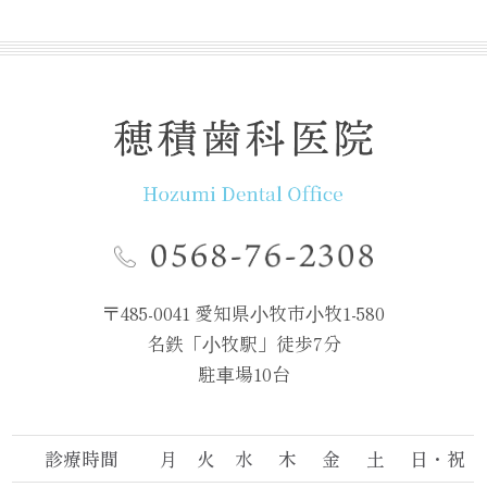
〒485-0041 愛知県⼩牧市⼩牧1-580
名鉄「⼩牧駅」徒歩7分
駐⾞場10台
診療時間
月
火
水
木
金
土
日・祝