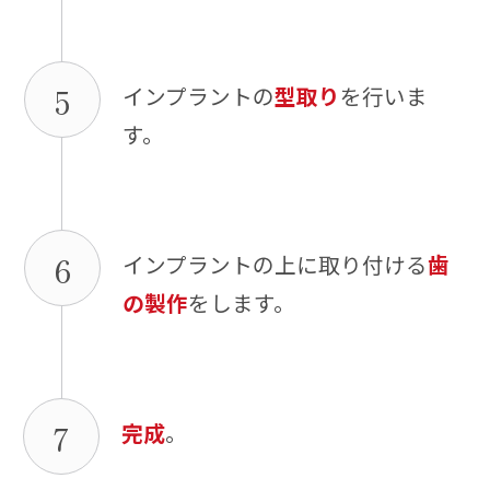
5
インプラントの
型取り
を行いま
す。
6
インプラントの上に取り付ける
歯
の製作
をします。
7
完成
。